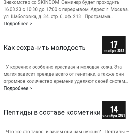
Знакомство со SKINDOM Семинар будет проходить
16.03.23 с 10:30 до 17:00 с перерывом. Адрес: г. Москва,
ул. Шаболовка, д. 34, стр. 6, оф. 213 Программа
семинара:⠀ 1) АНТИВОЗРАСТНАЯ СИСТЕМА: …
Подробнее >
17
Как сохранить молодость
ноября 2022
г.
У кореянок особенно красивая и молодая кожа. Эта
магия зависит прежде всего от генетики, а также они
огромное количество времени уделяют своей системе
ухода, которая основывается на одном правиле -…
Подробнее >
14
Пептиды в составе косметики
октября 2021
г.
Что же это такое, и зачем они нам нужны?⠀Пептиды –