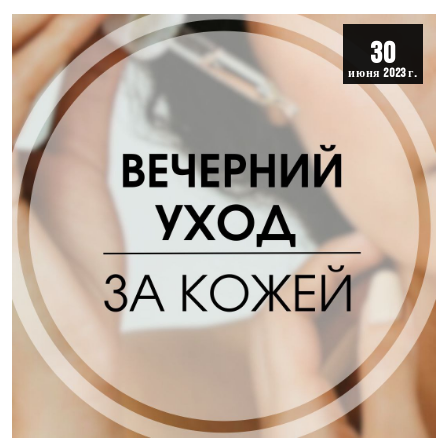
густых…
30
июня 2023 г.