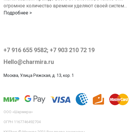
огромное количество времени уделяют своей системе
ухода, которая основывается на одном правиле -…
Подробнее >
+7 916 655 9582; +7 903 210 72 19
Hello@charmira.ru
Москва, Улица Ряжская, д. 13, кор. 1
ООО «Шармира»
ОГРН 1167746492704
KKShop © Москва 2021 Все права защищены.