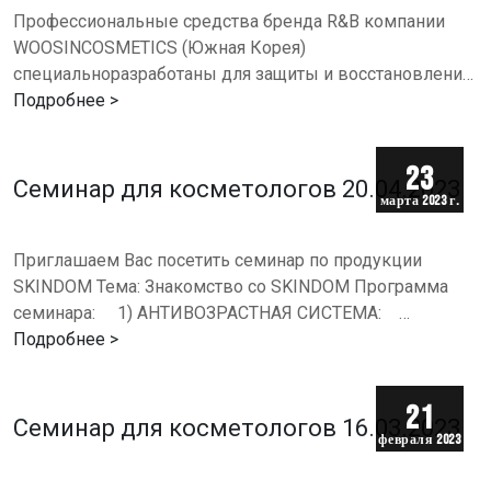
Профессиональные средства бренда R&B компании
WOOSINCOSMETICS (Южная Корея)
специальноразработаны для защиты и восстановления
волос и ухода за кожей головы. Уникальные
Подробнее >
рецептуры R&B разработаны учеными…
23
Семинар для косметологов 20.04.2023
марта 2023 г.
Приглашаем Вас посетить семинар по продукции
SKINDOM Тема: Знакомство со SKINDOM Программа
семинара: ⠀ 1) АНТИВОЗРАСТНАЯ СИСТЕМА:
-восстановление клеточного иммунитета,
Подробнее >
-активизация фактора…
21
Семинар для косметологов 16.03.2023
февраля 2023
г.