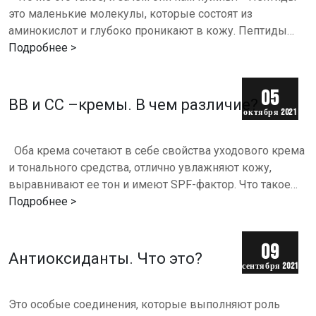
это маленькие молекулы, которые состоят из
аминокислот и глубоко проникают в кожу. Пептиды
также присутствуют в нашем организме (волосы, кожа,
Подробнее >
ногти…
05
ВВ и CC –кремы. В чем различие?
октября 2021
г.
Оба крема сочетают в себе свойства уходового крема
и тонального средства, отлично увлажняют кожу,
выравнивают ее тон и имеют SPF-фактор. Что такое
ВВ-крем?ВВ (Blemish Balm) – в переводе «Бальзам от…
Подробнее >
09
Антиоксиданты. Что это?
сентября 2021
г.
Это особые соединения, которые выполняют роль