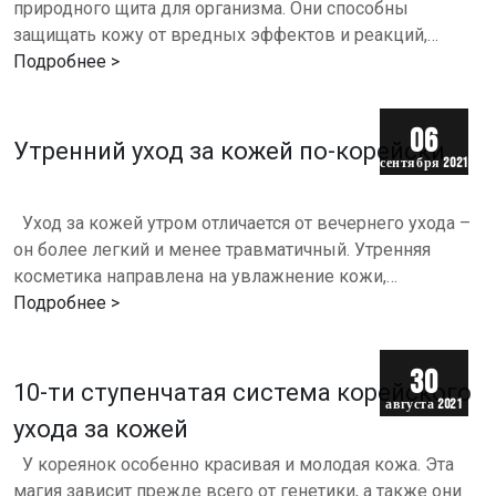
природного щита для организма. Они способны
защищать кожу от вредных эффектов и реакций,
которые в ней протекают.⠀Основная функция
Подробнее >
антиоксидантов – помогать…
06
Утренний уход за кожей по-корейски
сентября 2021
г.
Уход за кожей утром отличается от вечернего ухода –
он более легкий и менее травматичный. Утренняя
косметика направлена на увлажнение кожи,
подготавливая ее к нанесению макияжа. Все
Подробнее >
агрессивные физические…
30
10-ти ступенчатая система корейского
августа 2021
ухода за кожей
г.
У кореянок особенно красивая и молодая кожа. Эта
магия зависит прежде всего от генетики, а также они