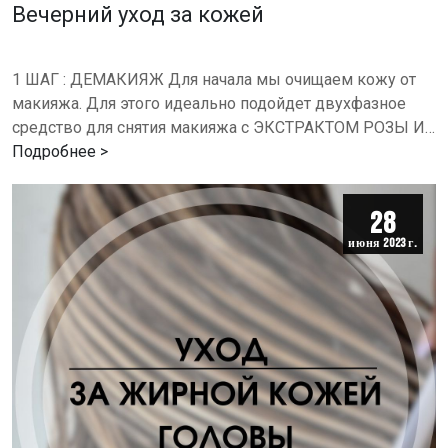
Вечерний уход за кожей
1 ШАГ : ДЕМАКИЯЖ Для начала мы очищаем кожу от
макияжа. Для этого идеально подойдет двухфазное
средство для снятия макияжа с ЭКСТРАКТОМ РОЗЫ И
ГРАНАТА. Средство тщательно удаляет даже стойкий
Подробнее >
макияж,…
28
июня 2023 г.