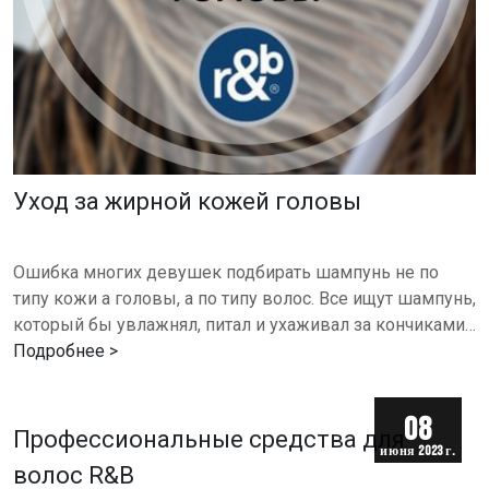
Уход за жирной кожей головы
Ошибка многих девушек подбирать шампунь не по
типу кожи а головы, а по типу волос. Все ищут шампунь,
который бы увлажнял, питал и ухаживал за кончиками
волос, но это просто не входит в его задачи. Шампунь…
Подробнее >
08
Профессиональные средства для
июня 2023 г.
волос R&B