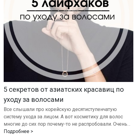
5 секретов от азиатских красавиц по
уходу за волосами
Все слышали про корейскую десятиступенчатую
систему ухода за лицом. А вот косметику для волос
многие до сих пор почему-то не распробовали. Очень
зря! Собрали 5 азиатских рецептов красоты для
Подробнее >