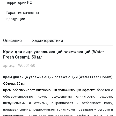
территории РФ
Гарантия качества
продукции
Описание
Характеристики
Крем для лица увлажняющий оcвежающий (Water
Fresh Cream), 50 мл
артикул: WC001-50
Крем для лица увлажняющий оcвежающий (Water Fresh Cream)
Объем: 50 мл
Крем о
беспечивает интенсивный увлажняющий эффект
,
борется с
обезвоженностью кожи, ощущениями стянутости, сухости,
шелушениями и отеками, выравнивает и отбеливает кожу,
придавая сияние, поддерживает тонус кожи, повышает упругость и
эластичность, оказывает антивозрастной эффект. Д
арит коже