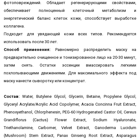
фотоповреждений. Обладает регенерирующими свойствами,
обеспечивает полноценный клеточный метаболизм и
энергетический баланс клеток кожи, способствует выработке
коллагена.
Подходит для увядающей кожи всех типов. Рекомендуется
использовать после 30 лет.
Способ применения:
Равномерно распределить маску на
предварительно очищенное и тонизированное лицо на 20-30 минут,
затем снять. Остатки эссенции вмассировать легкими
похлопывающими движениями.
Для максимального эффекта под
маску нанести сыворотку или концентрат.
Состав:
Water, Butylene Glycol, Glycerin, Betaine, Propylene Glycol,
Glyceryl Acrylate/Acrylic Acid Copolymer, Acacia Concinna Fruit Extract,
Phenoxyethanol, Chlorphenesin, PEG-60 Hydrogenated Castor Oil, Cereus
Grandiflorus (Cactus) Flower Extract, Sodium Hyaluronate,
Triethanolamine, Carbomer, Velvet Extract, Ganoderma Lucidum
(Mushroom) Stem Extract, Panax Ginseng Root Extract, Asparagus