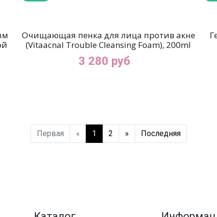
ым
Очищающая пенка для лица против акне
Г
ой
(Vitaacnal Trouble Cleansing Foam), 200ml
3 280 руб
Первая
«
1
2
»
Последняя
Каталог
Информац