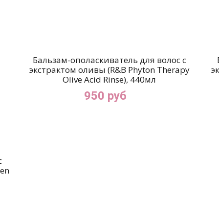
Бальзам-ополаскиватель для волос с
экстрактом оливы (R&B Phyton Therapy
э
Olive Acid Rinse), 440мл
950 руб
с
gen